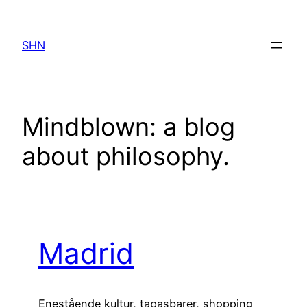
Spring
til
SHN
indhold
Mindblown: a blog
about philosophy.
Madrid
Enestående kultur, tapasbarer, shopping