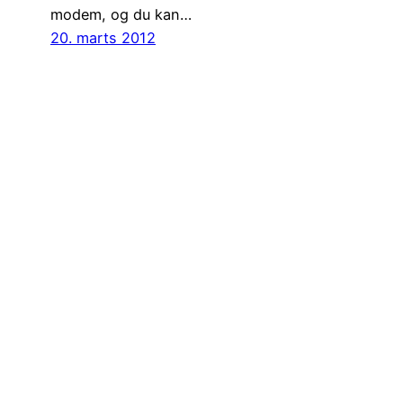
modem, og du kan…
20. marts 2012
Har du nogen
boganbefalinger?
Kom i kontakt