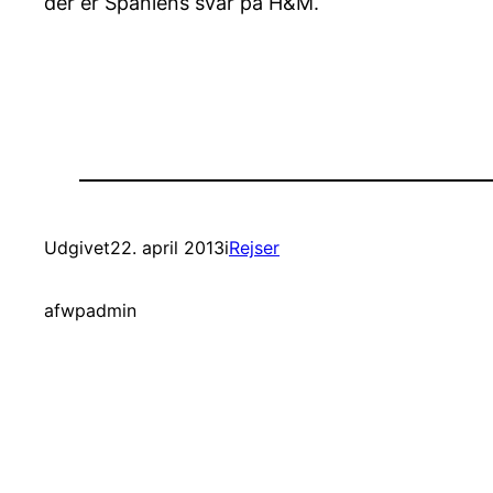
der er Spaniens svar på H&M.
Udgivet
22. april 2013
i
Rejser
af
wpadmin