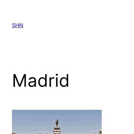
Spring
til
indhold
SHN
Madrid