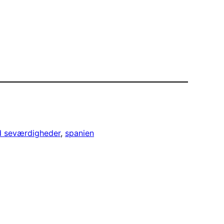
d seværdigheder
, 
spanien