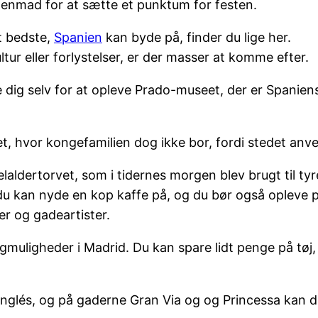
enmad for at sætte et punktum for festen.
t bedste,
Spanien
kan byde på, finder du lige her.
tur eller forlystelser, er der masser at komme efter.
e dig selv for at opleve Prado-museet, der er Spaniens
t, hvor kongefamilien dog ikke bor, fordi stedet anven
laldertorvet, som i tidernes morgen blev brugt til ty
 kan nyde en kop kaffe på, og du bør også opleve park
er og gadeartister.
gmuligheder i Madrid. Du kan spare lidt penge på tøj
Inglés, og på gaderne Gran Via og og Princessa kan du 