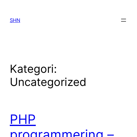
Spring
til
SHN
indhold
Kategori:
Uncategorized
PHP
programmering –